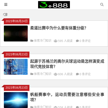
2023年06月24日
柔道比赛中为什么要有体重分级？
体育冷门知识
595 人阅读
0 条评论
2023年06月23日
起源于苏格兰的高尔夫球运动是怎样演变成
现代竞技体育？
体育冷门知识
606 人阅读
0 条评论
2023年06月23日
帆船赛事中，运动员需要注意哪些安全事
项？
体育冷门知识
558 人阅读
0 条评论