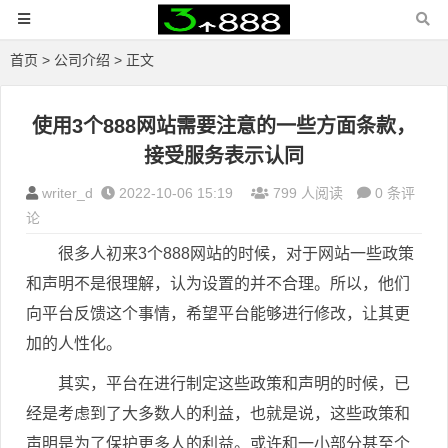
首页
>
公司介绍
> 正文
使用3个888网站需要注意的一些方面条款，
接受服务表示认同
writer_d
2022-10-06 15:19
799 人阅读
0 条评
论
很多人初来3个888网站的时候，对于网站一些政策
和声明不是很理解，认为设置的并不合理。所以，他们
向平台反馈这个事情，希望平台能够进行修改，让其更
加的人性化。
其实，平台在进行制定这些政策和声明的时候，已
经是考虑到了大多数人的利益，也就是说，这些政策和
声明是为了保护更多人的利益。或许和一小部分甚至个