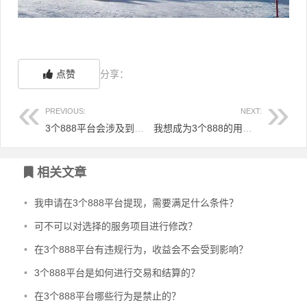
点赞
分享：
PREVIOUS:
NEXT:
3个888平台会涉及到哪些个人信息，会不会泄露啊？
我想成为3个888的用户，需要满足什么条件吗？
相关文章
•
我申请在3个888平台提现，需要满足什么条件？
•
可不可以对选择的服务项目进行修改？
•
在3个888平台有违规行为，收益会不会受到影响？
•
3个888平台是如何进行交易和结算的？
•
在3个888平台哪些行为是禁止的？