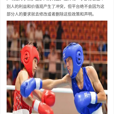
别人的利益和价值观产生了冲突，但平台绝不会因为这
部分人的要求就去修改或者删除这些政策和声明。