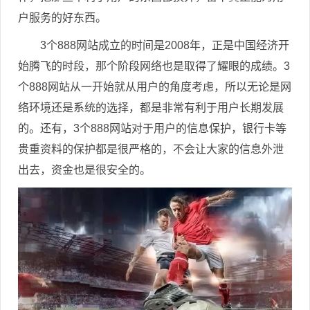
户服务的好东西。
3个888网站成立的时间是2008年，正是中国经济开
始腾飞的时段，那个阶段网络也是取得了耀眼的成绩。3
个888网站从一开始就从用户的角度考虑，所以无论是网
络环境还是系统的选择，都是非常有利于用户长期发展
的。还有，3个888网站对于用户的信息保护，银行卡等
贵重资料的保护都是很严格的，不会让大家的信息外泄
出去，资金也是很安全的。