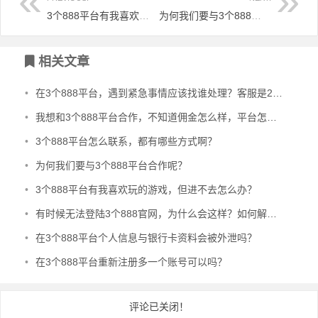
3个888平台有我喜欢玩的游戏，但进不去怎么办？
为何我们要与3个888平台合作呢？
相关文章
•
在3个888平台，遇到紧急事情应该找谁处理？客服是24小时在线吗？
•
我想和3个888平台合作，不知道佣金怎么样，平台怎么样？
•
3个888平台怎么联系，都有哪些方式啊？
•
为何我们要与3个888平台合作呢？
•
3个888平台有我喜欢玩的游戏，但进不去怎么办？
•
有时候无法登陆3个888官网，为什么会这样？如何解决？
•
在3个888平台个人信息与银行卡资料会被外泄吗？
•
在3个888平台重新注册多一个账号可以吗？
评论已关闭！