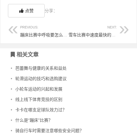
点赞
分享：
PREVIOUS:
NEXT:
蹦床比赛中呼吸要怎么控制？
雪车比赛中速度最快的是谁？
相关文章
•
芭蕾舞与健康的关系和益处
•
轮滑运动的技巧和选购建议
•
小轮车运动的兴起和发展
•
线上线下体育竞技的区别
•
卡卡在哪支足球队效力过？
•
什么是“蹦床”比赛？
•
骑自行车时需要注意哪些安全问题？