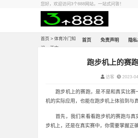
您好，欢迎访问3个888网站，一站式问答！
首页
>
体育冷门知
首页
免责声明
隐私
识
> 正文
跑步机上的赛
访客
2023-04
跑步机上的赛跑，是不是和真实比赛
机的实际应用，也能在跑步机上体验到与
首先，我们来看看跑步机的赛跑与真
步机上，还是在真实赛中，你需要掌握正