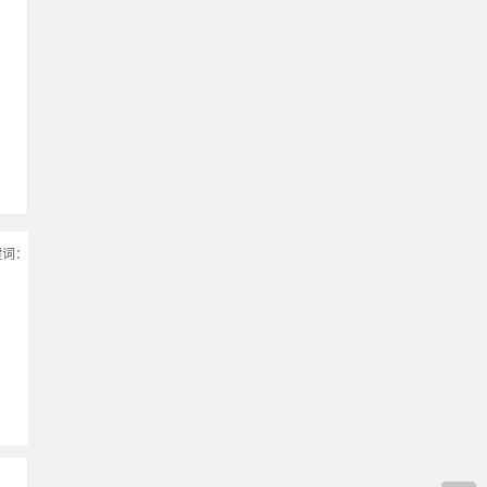
：
键词：