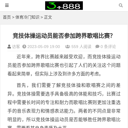
首页
>
体育冷门知识
> 正文
竞技体操运动员能否参加跨界歌唱比赛？
访客
2023-05-09 19:00
559 人阅读
0 条评论
近年来，跨界比赛越来越受欢迎，而竞技体操运动
员能否参加跨界歌唱比赛也引起了人们的关注这个问题
看起来简单，但实际上涉及到许多方面的考虑。
首先，我们需要了解竞技体操和歌唱赛之间的差
异。竞技体操需要选手具备极高的体能和技巧，比赛过
程中需要长时间的专注和耐力而歌唱比赛则更加注重选
手的音乐表现力和情感表达能力。两者的不同点是非常
明显的，所以竞技体操运动员是否能够胜任跨界歌唱比