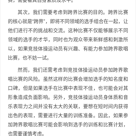
赛，需要看其自身素质及水平。
其次，我们需要考虑到跨界比赛的目的。跨界比赛
的核心就是“跨界”，即将不同领域的选手组合在一起，让
他们进行不的挑战和交流。这种比赛不仅能够展示不同
领域的选手的才华，同时也为观众带来新鲜感和刺激所
以，如果竞技体操运动员有兴趣、有能力参加跨界歌唱
比赛，也不妨一试。
然而，我们还需考虑到竞技体操运动员参加跨界歌
唱比赛的风险。虽然这样的比赛会增加选手的知名度和
口碑，但是如果选手在比赛中表现不佳，也可能会对其
形象造成负面影响。另外，竞技体操运动员身体质和音
乐表现力之间并没有太大的关联，要想在短时间内获得
出色的表现，需要进行大量的训练准备。因此，如果参
加跨界歌唱比赛可能会影响到选手的训练和比赛计划，
也需要谨慎考虑。