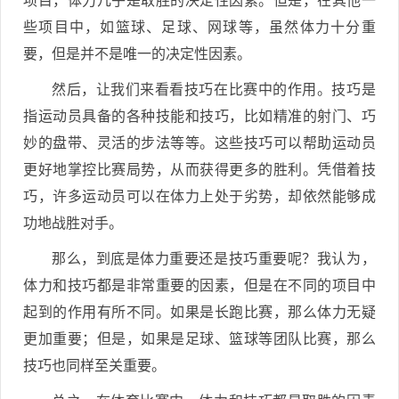
项目，体力几乎是取胜的决定性因素。但是，在其他一
些项目中，如篮球、足球、网球等，虽然体力十分重
要，但是并不是唯一的决定性因素。
然后，让我们来看看技巧在比赛中的作用。技巧是
指运动员具备的各种技能和技巧，比如精准的射门、巧
妙的盘带、灵活的步法等等。这些技巧可以帮助运动员
更好地掌控比赛局势，从而获得更多的胜利。凭借着技
巧，许多运动员可以在体力上处于劣势，却依然能够成
功地战胜对手。
那么，到底是体力重要还是技巧重要呢？我认为，
体力和技巧都是非常重要的因素，但是在不同的项目中
起到的作用有所不同。如果是长跑比赛，那么体力无疑
更加重要；但是，如果是足球、篮球等团队比赛，那么
技巧也同样至关重要。