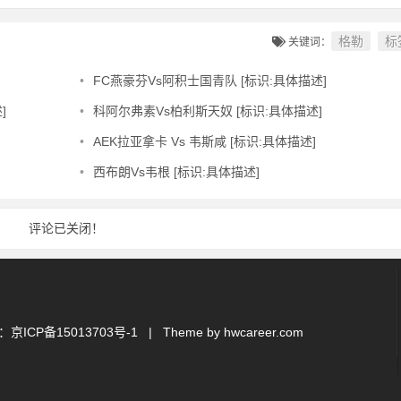
格勒
标
关键词：
•
FC燕豪芬Vs阿积士国青队 [标识:具体描述]
]
•
科阿尔弗素Vs柏利斯天奴 [标识:具体描述]
•
AEK拉亚拿卡 Vs 韦斯咸 [标识:具体描述]
•
西布朗Vs韦根 [标识:具体描述]
评论已关闭！
编号：京ICP备15013703号-1
| Theme by hwcareer.com