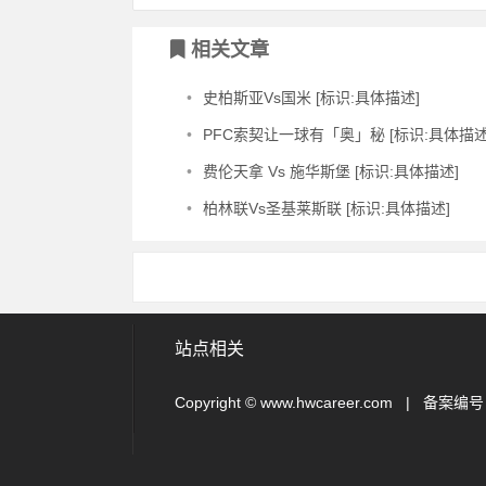
相关文章
•
史柏斯亚Vs国米 [标识:具体描述]
•
PFC索契让一球有「奥」秘 [标识:具体描述
•
费伦天拿 Vs 施华斯堡 [标识:具体描述]
•
柏林联Vs圣基莱斯联 [标识:具体描述]
站点相关
Copyright © www.hwcareer.com | 备案