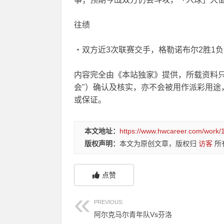
往绩
‧双方近3次联赛交手，格勒诺布尔2胜1负
内容完全由《本站独家》提供，所载资料只
会"）确认及核实，亦不会被用作派彩用途
或保证。
本文地址：
https://www.hwcareer.com/work/
版权声明：
本文为原创文章，版权归
访客
所
点赞
PREVIOUS:
阿尔克马尔青年队Vs芬洛