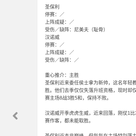
圣保利
停赛：／
上阵成疑：／
受伤／缺阵：尼美夫（耻骨）
汉诺威
停赛：／
上阵成疑：／
受伤／缺阵：／
重心推介：主胜
圣保利近来委任侯士拿为新帅，这名年轻教
胜。他们去季仅仅失落升班资格，现时却
赛主场8战3胜5和，保持不败。
汉诺威开季虎虎生威，近来回落，刚仗1比
赛作客，都未能取胜。
圣保利近态非巅峰，但每每在主场特别落