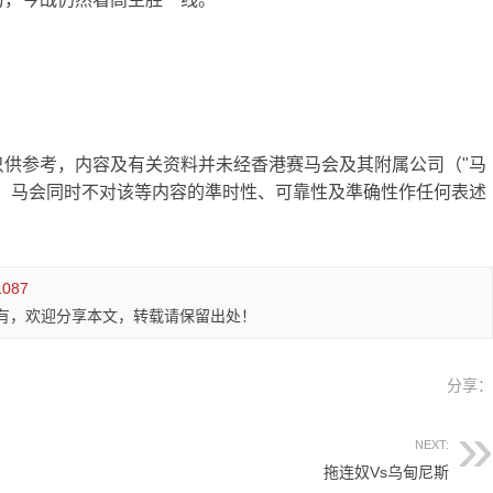
供参考，内容及有关资料并未经香港赛马会及其附属公司（"马
，马会同时不对该等内容的準时性、可靠性及準确性作任何表述
1087
有，欢迎分享本文，转载请保留出处！
分享
NEXT:
拖连奴Vs乌甸尼斯