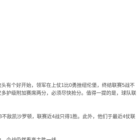
头有个好开始，领军在上仗1比0勇挫纽伦堡，终结联赛5战不
仅多护级附加赛席两分，必须尽快抢分。值得一提的是，球队联
3不敌凯沙罗顿，联赛近4战只得1胜。此外，他们于最近4仗联
力，今战仍然看高主胜一线。