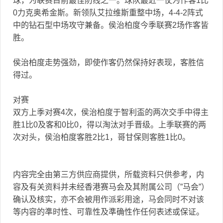
球，为联赛目前最佳防线之一。球队最近一仗为作客1比
0力克奥希金斯。新领队艾拉维斯重整中场，4-4-2阵式
中的钻石型中场攻守兼备。侯治柏度今季联赛2场作客皆
胜。
侯治柏度走势强劲，即使作客仍然保持好表现，客胜信
得过。
对赛
双方上季对赛4次，侯治柏度于智利盃的两次交手中得主
胜1比0及客和0比0，得以淘汰对手晋级。上季联赛的两
次对头，侯治柏度客胜2比1，哥甘保则客胜1比0。
内容完全由第三方供应商提供，所载资料只供参考，内
容及有关资料并未经香港赛马会及其附属公司（”马会”）
确认及核实，亦不会被用作派彩用途，马会同时不对该
等内容的準时性、可靠性及準确性作任何表述或保证。