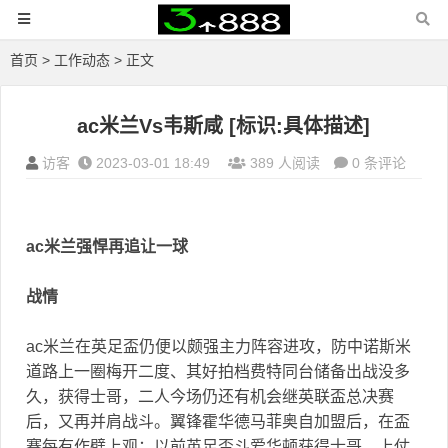
首页
>
工作动态
> 正文
ac米兰Vs韦斯咸 [标识:具体描述]
访客
2023-03-01 18:49
389 人阅读
0 条评论
ac米兰强悍再追让一球
战情
ac米兰在英足盃仍便以颇强主力阵容进攻，防中诺斯米
道路上一圈梅开二度、其好拍档费特同台储备出战没多
久，获得士哥，二人今场仍还有机会继英联盃总决赛
后，又再并肩战斗。翼锋霍华德马菲奥自加盟后，在盃
赛每有作壁上观；以前英足盃斗爱华顿获得士哥，上仗