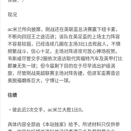
休赛：／
现况
ac米兰所向披靡，刚战还在英联盃总决赛赢下纽卡素，
不断向四冠王之途迈进；该队在英足盃的上场主力阵容
不容易较弱，已经连续几圈在主场3比1击败敌人，不惧
频繁战斗，信心十足，主场对阵进攻可放心捧场祝贺。
韦斯咸尽管交手2圈依次造访取代宾福特汽车及英甲打比
郡兼无失一球；但今届剩下目的在于尽早逃出护级涡
旋，尽管刚战英超联赛主场对阵告捷，但进军盃赛造访
奥脱福磨练巨大，宁博让一球。
往绩
‧彼此近2次交手，ac米兰大胜1比0。
具体内容全部由《本站独家》给予，所述材料只仅供参