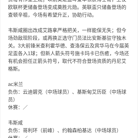
欧联杯更储备登场变成奠胜元勋。英联盃只储备登场的
查顿辛祖，今场有希望升正，协助行动。
韦斯咸圈出改成艾路拿严格把关，一样能保无失；但今
场劲敌现阶段，或再换正选守门员法比安斯基驻守独木
关。3大前锋米查利霍华德、查洛保云及宾华马在今届英
足盃各入1球；但新人箭头符号施卡玛卡已伤癒，今场还
有机会担任正箭头符号，取代不符合登场资质的丹尼艾
格斯。
ac米兰
负伤：云迪碧克（中场球员）、基斯甸艾历臣（中场球
员）
休赛：／
韦斯咸
负伤：哥利环（前峰）、约翰森柏基达（中场球员）