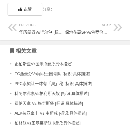
点赞
分享：
PREVIOUS:
NEXT:
华历简奴Vs毕尔包 [标识:具体描述]
保地花高SPVs佛罗伦萨 [标识:具体描述]
相关文章
•
史柏斯亚Vs国米 [标识:具体描述]
•
FC燕豪芬Vs阿积士国青队 [标识:具体描述]
•
PFC索契让一球有「奥」秘 [标识:具体描述]
•
科阿尔弗素Vs柏利斯天奴 [标识:具体描述]
•
费伦天拿 Vs 施华斯堡 [标识:具体描述]
•
AEK拉亚拿卡 Vs 韦斯咸 [标识:具体描述]
•
柏林联Vs圣基莱斯联 [标识:具体描述]