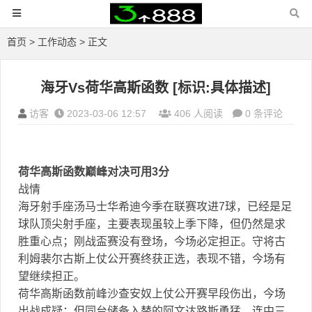
首页
>
工作动态
> 正文
海牙Vs荷华高斯函数 [标识:具体描述]
访客
2023-03-06 12:57
406 人阅读
0 条评论
荷华高斯函数巅峰对决可用3分
战情
海牙射手座汤马士华希迪今季在联赛攻进7球，已经是足
球队顶尖射手座，主要表现虽较上季下降，但仍然是求
胜重心点；刚战盃赛没有登场，今场必定担正。守将古
利姆裴尔古斯上仗公开赛终获正选，表现不错，今场有
望继续担正。
荷华高斯函数前峰沙查安奴上仗公开赛早段伤出，今场
出战成疑；但同台储备入替的阿文达路斯勇猛，连中三