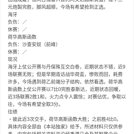
元炮製完胜，脚风超顺，今场有希望抢到正选。
海牙
负伤：／
休赛：／
荷华高斯函数
负伤：沙查安奴（前峰）
休赛：／
现况
海牙上仗公开赛与丹保殊互交白卷，近期状态不错，近9
场联赛无败；但是早期造访战毕荷盃，惨败而回，耗费
许多，今场遇到荷乙前端分子结构，依然看透。荷华高
斯函数上仗公开赛以7比0完胜泰斯达，近期状态回暖，
近3场联赛2胜1和，火力点令人震惊；对赛佔优，争取以
往，今场有希望全取3分。
往绩
‧彼此近3次交手，荷华高斯函数大胜；之前胜4比0。
具体内容全部由《本站独家》给予，所述材料只仅供参