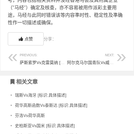
考，内容包括相关资料并没经香港马会及其附属企业
（"马经"）确定及核查，亦不容易被用作派彩主要用
途，马经与此同时错误该等内容準时性、稳定性及準确
性作一切描述或确保。
点赞
分享：
PREVIOUS:
NEXT:
萨斯索罗Vs克雷莫纳 [标识:具体描述]
阿尔克马尔国青队Vs威廉二世 [标识:具体描述]
相关文章
•
瑞斯Vs海牙 [标识:具体描述]
•
荷华高斯函数Vs泰斯达 [标识:具体描述]
•
芬洛Vs荷华高斯
•
史柏斯亚Vs国米 [标识:具体描述]