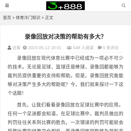
首页
>
体育冷门知识
> 正文
录像回放对决策的帮助有多大？
访客
2023-05-12 18:01
548 人阅读
0 条评论
录像回放在现代体育比赛中已经成为一项必不可少
的技术。无论是足球、篮球还是棒球，录像回都能够为
裁判员提供重要的支持和帮助。但是，录像回放究竟能
够对决策产生多大的帮助呢？今，我们就来探讨一下这
个话题！
首先，让我们看看录像回放在足球比赛中的应用。
任何一个足迷都会知道，在足球比赛中，裁判员做出的
判罚往往关系到比赛的胜负。一次错误的判罚可能就会