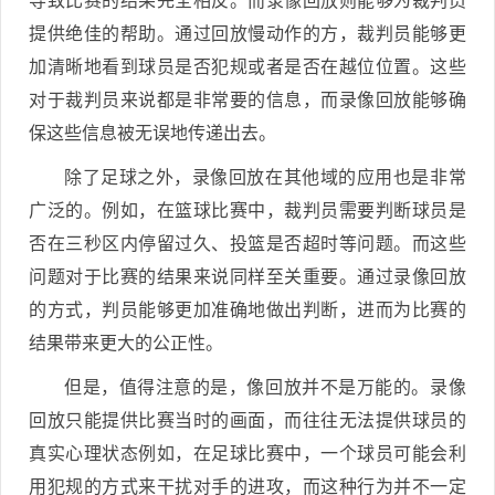
导致比赛的结果完全相反。而录像回放则能够为裁判员
提供绝佳的帮助。通过回放慢动作的方，裁判员能够更
加清晰地看到球员是否犯规或者是否在越位位置。这些
对于裁判员来说都是非常要的信息，而录像回放能够确
保这些信息被无误地传递出去。
除了足球之外，录像回放在其他域的应用也是非常
广泛的。例如，在篮球比赛中，裁判员需要判断球员是
否在三秒区内停留过久、投篮是否超时等问题。而这些
问题对于比赛的结果来说同样至关重要。通过录像回放
的方式，判员能够更加准确地做出判断，进而为比赛的
结果带来更大的公正性。
但是，值得注意的是，像回放并不是万能的。录像
回放只能提供比赛当时的画面，而往往无法提供球员的
真实心理状态例如，在足球比赛中，一个球员可能会利
用犯规的方式来干扰对手的进攻，而这种行为并不一定