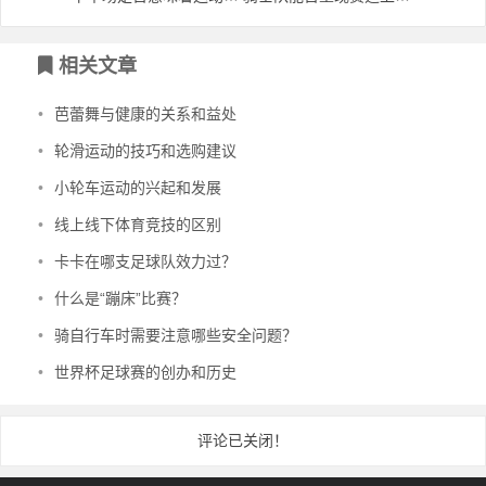
相关文章
•
芭蕾舞与健康的关系和益处
•
轮滑运动的技巧和选购建议
•
小轮车运动的兴起和发展
•
线上线下体育竞技的区别
•
卡卡在哪支足球队效力过？
•
什么是“蹦床”比赛？
•
骑自行车时需要注意哪些安全问题？
•
世界杯足球赛的创办和历史
评论已关闭！